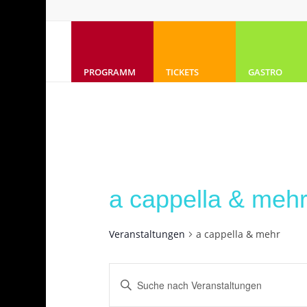
PROGRAMM
TICKETS
GASTRO
a cappella & meh
Veranstaltungen
a cappella & mehr
Veranstaltungen
Bitte
Suche
Schlüsselwort